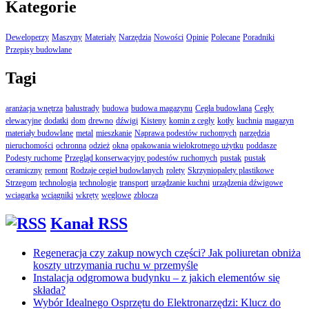
Kategorie
Deweloperzy
Maszyny
Materiały
Narzędzia
Nowości
Opinie
Polecane
Poradniki
Przepisy budowlane
Tagi
aranżacja wnętrza
balustrady
budowa
budowa magazynu
Cegła budowlana
Cegły
elewacyjne
dodatki
dom
drewno
dźwigi
Kisteny
komin z cegły
kotły
kuchnia
magazyn
materiały budowlane
metal
mieszkanie
Naprawa podestów ruchomych
narzędzia
nieruchomości
ochronna
odzież
okna
opakowania wielokrotnego użytku
poddasze
Podesty ruchome
Przegląd konserwacyjny podestów ruchomych
pustak
pustak
ceramiczny
remont
Rodzaje cegieł budowlanych
rolety
Skrzyniopalety plastikowe
Strzegom
technologia
technologie
transport
urządzanie kuchni
urządzenia dźwigowe
wciagarka
wciągniki
wkręty
węglowe
zblocza
Kanał RSS
Regeneracja czy zakup nowych części? Jak poliuretan obniża
koszty utrzymania ruchu w przemyśle
Instalacja odgromowa budynku – z jakich elementów się
składa?
Wybór Idealnego Osprzętu do Elektronarzędzi: Klucz do