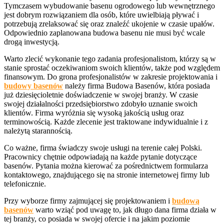
Tymczasem wybudowanie basenu ogrodowego lub wewnętrznego
jest dobrym rozwiązaniem dla osób, które uwielbiają pływać i
potrzebują zrelaksować się oraz znaleźć ukojenie w czasie upałów.
Odpowiednio zaplanowana budowa basenu nie musi być wcale
drogą inwestycją.
Warto zlecić wykonanie tego zadania profesjonalistom, którzy są w
stanie sprostać oczekiwaniom swoich klientów, także pod względem
finansowym. Do grona profesjonalistów w zakresie projektowania i
budowy basenów
należy firma Budowa Basenów, która posiada
już dziesięcioletnie doświadczenie w swojej branży. W czasie
swojej działalności przedsiębiorstwo zdobyło uznanie swoich
klientów. Firma wyróżnia się wysoką jakością usług oraz
terminowością. Każde zlecenie jest traktowane indywidualnie i z
należytą starannością.
Co ważne, firma świadczy swoje usługi na terenie całej Polski.
Pracownicy chętnie odpowiadają na każde pytanie dotyczące
basenów. Pytania można kierować za pośrednictwem formularza
kontaktowego, znajdującego się na stronie internetowej firmy lub
telefonicznie.
Przy wyborze firmy zajmującej się projektowaniem i
budową
basenów
warto wziąć pod uwagę to, jak długo dana firma działa w
tej branży, co posiada w swojej ofercie i na jakim poziomie