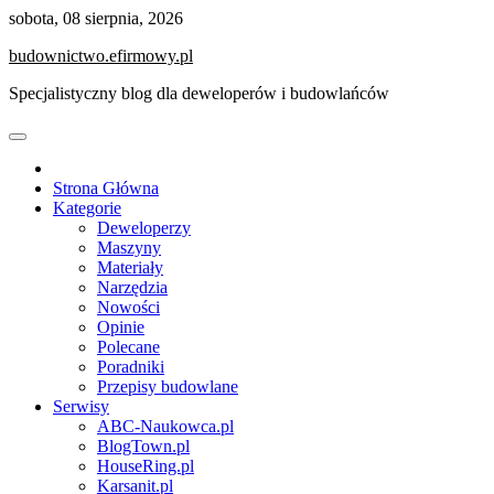
Skip
sobota, 08 sierpnia, 2026
to
budownictwo.efirmowy.pl
content
Specjalistyczny blog dla deweloperów i budowlańców
Strona Główna
Kategorie
Deweloperzy
Maszyny
Materiały
Narzędzia
Nowości
Opinie
Polecane
Poradniki
Przepisy budowlane
Serwisy
ABC-Naukowca.pl
BlogTown.pl
HouseRing.pl
Karsanit.pl