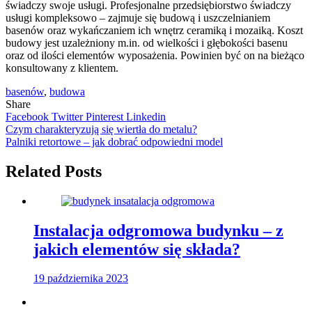
świadczy swoje usługi. Profesjonalne przedsiębiorstwo świadczy
usługi kompleksowo – zajmuje się budową i uszczelnianiem
basenów oraz wykańczaniem ich wnętrz ceramiką i mozaiką. Koszt
budowy jest uzależniony m.in. od wielkości i głębokości basenu
oraz od ilości elementów wyposażenia. Powinien być on na bieżąco
konsultowany z klientem.
basenów
,
budowa
Share
Facebook
Twitter
Pinterest
Linkedin
Nawigacja
Czym charakteryzują się wiertła do metalu?
Palniki retortowe – jak dobrać odpowiedni model
wpisu
Related Posts
Instalacja odgromowa budynku – z
jakich elementów się składa?
19 października 2023