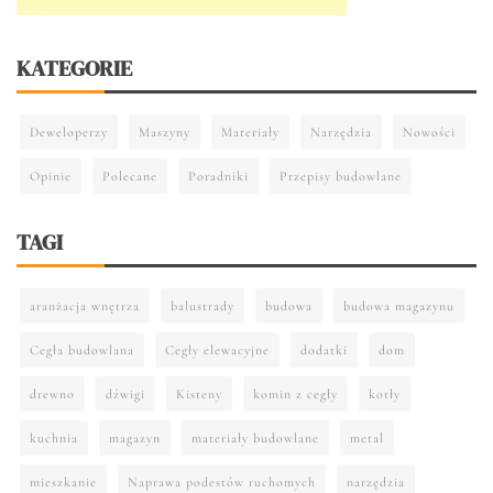
KATEGORIE
Deweloperzy
Maszyny
Materiały
Narzędzia
Nowości
Opinie
Polecane
Poradniki
Przepisy budowlane
TAGI
aranżacja wnętrza
balustrady
budowa
budowa magazynu
Cegła budowlana
Cegły elewacyjne
dodatki
dom
drewno
dźwigi
Kisteny
komin z cegły
kotły
kuchnia
magazyn
materiały budowlane
metal
mieszkanie
Naprawa podestów ruchomych
narzędzia