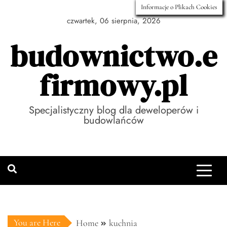
Skip
Informacje o Plikach Cookies
to
czwartek, 06 sierpnia, 2026
content
budownictwo.e
firmowy.pl
Specjalistyczny blog dla deweloperów i
budowlańców
You are Here
Home
kuchnia