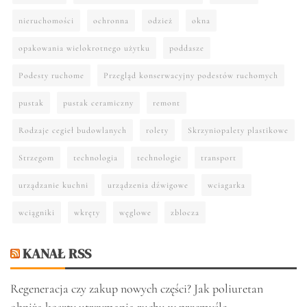
nieruchomości
ochronna
odzież
okna
opakowania wielokrotnego użytku
poddasze
Podesty ruchome
Przegląd konserwacyjny podestów ruchomych
pustak
pustak ceramiczny
remont
Rodzaje cegieł budowlanych
rolety
Skrzyniopalety plastikowe
Strzegom
technologia
technologie
transport
urządzanie kuchni
urządzenia dźwigowe
wciagarka
wciągniki
wkręty
węglowe
zblocza
KANAŁ RSS
Regeneracja czy zakup nowych części? Jak poliuretan