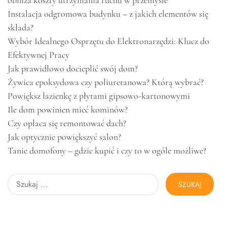
obniża koszty utrzymania ruchu w przemyśle
Instalacja odgromowa budynku – z jakich elementów się
składa?
Wybór Idealnego Osprzętu do Elektronarzędzi: Klucz do
Efektywnej Pracy
Jak prawidłowo docieplić swój dom?
Żywica epoksydowa czy poliuretanowa? Którą wybrać?
Powiększ łazienkę z płytami gipsowo-kartonowymi
Ile dom powinien mieć kominów?
Czy opłaca się remontować dach?
Jak optycznie powiększyć salon?
Tanie domofony – gdzie kupić i czy to w ogóle możliwe?
Szukaj: