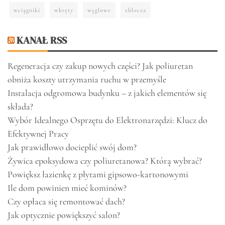
wciągniki
wkręty
węglowe
zblocza
KANAŁ RSS
Regeneracja czy zakup nowych części? Jak poliuretan
obniża koszty utrzymania ruchu w przemyśle
Instalacja odgromowa budynku – z jakich elementów się
składa?
Wybór Idealnego Osprzętu do Elektronarzędzi: Klucz do
Efektywnej Pracy
Jak prawidłowo docieplić swój dom?
Żywica epoksydowa czy poliuretanowa? Którą wybrać?
Powiększ łazienkę z płytami gipsowo-kartonowymi
Ile dom powinien mieć kominów?
Czy opłaca się remontować dach?
Jak optycznie powiększyć salon?