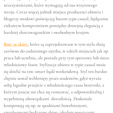
uroczystościami, które wymagają od nas wizytowego
stroju. Coraz więcej jednak miejsca producenci obuwia i
blogerzy modowi poświęcają butom typu casual, będącemu
ciekawym kompromisem pomiędzy dostojną elegancją a
bardziej ekstrawaganckim i swobodnym krojem.
Buty ze skóry
, które są zaprojektowane w tym stylu służą
zarówno do codziennego użytku, w takich miejscach jak np.
praca lub uczelnia, ale posiada przy tym sportowy lub nieco
młodzieżowy fason. Stylizacja ubioru w typie casual może
się dzielić na tzw. smart bądź weekendową. Styl ten bardzo
chętnie został wchłonięty przez studentów, gdyż wyraża
sobą łagodne przejście z młodzieńczego czasu beztroski, z
którym jeszcze nie chce się rozstawać, a odpowiedzialną i
wypełnioną obowiązkami dorosłością. Doskonale
komponują się np. ze spodniami bawełnianymi,
sztruksowymi bądź typu chino, idealnie pasującymi