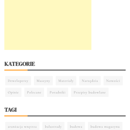
KATEGORIE
Deweloperzy
Maszyny
Materiały
Narzędzia
Nowości
Opinie
Polecane
Poradniki
Przepisy budowlane
TAGI
aranżacja wnętrza
balustrady
budowa
budowa magazynu