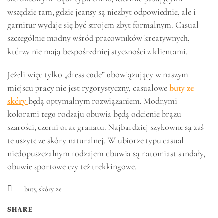
wszędzie tam, gdzie jeansy są niezbyt odpowiednie, ale i
garnitur wydaje się być strojem zbyt formalnym. Casual
szczególnie modny wśród pracowników kreatywnych,
którzy nie mają bezpośredniej styczności z klientami.
Jeżeli więc tylko „dress code” obowiązujący w naszym
miejscu pracy nie jest rygorystyczny, casualowe
buty ze
skóry
będą optymalnym rozwiązaniem. Modnymi
kolorami tego rodzaju obuwia będą odcienie brązu,
szarości, czerni oraz granatu. Najbardziej szykowne są zaś
te uszyte ze skóry naturalnej. W ubiorze typu casual
niedopuszczalnym rodzajem obuwia są natomiast sandały,
obuwie sportowe czy też trekkingowe.
buty
,
skóry
,
ze
SHARE