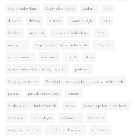
Cegła budowlana
Cegły elewacyjne
dodatki
dom
drewno
dźwigi
Kisteny
komin z cegły
kotły
kuchnia
magazyn
materiały budowlane
metal
mieszkanie
Naprawa podestów ruchomych
narzędzia
nieruchomości
ochronna
odzież
okna
opakowania wielokrotnego użytku
poddasze
Podesty ruchome
Przegląd konserwacyjny podestów ruchomych
pustak
pustak ceramiczny
remont
Rodzaje cegieł budowlanych
rolety
Skrzyniopalety plastikowe
Strzegom
technologia
technologie
transport
urządzanie kuchni
urządzenia dźwigowe
wciagarka