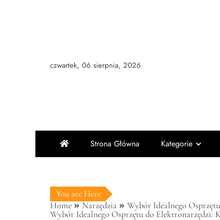
Skip
to
content
czwartek, 06 sierpnia, 2026
Strona Główna
Kategorie
You are Here
Home
Narzędzia
Wybór Idealnego Osprzętu 
Wybór Idealnego Osprzętu do Elektronarzędzi: K