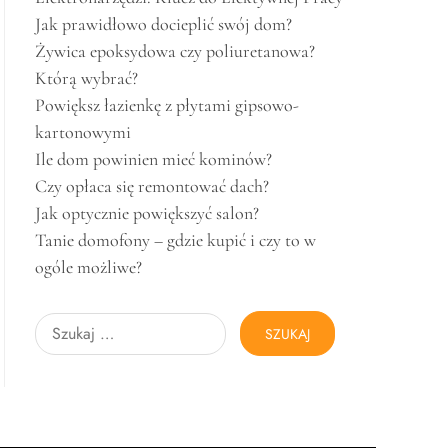
Jak prawidłowo docieplić swój dom?
Żywica epoksydowa czy poliuretanowa?
Którą wybrać?
Powiększ łazienkę z płytami gipsowo-
kartonowymi
Ile dom powinien mieć kominów?
Czy opłaca się remontować dach?
Jak optycznie powiększyć salon?
Tanie domofony – gdzie kupić i czy to w
ogóle możliwe?
Szukaj: