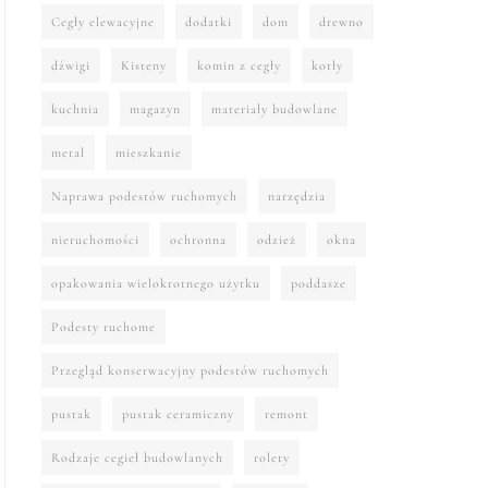
Cegły elewacyjne
dodatki
dom
drewno
dźwigi
Kisteny
komin z cegły
kotły
kuchnia
magazyn
materiały budowlane
metal
mieszkanie
Naprawa podestów ruchomych
narzędzia
nieruchomości
ochronna
odzież
okna
opakowania wielokrotnego użytku
poddasze
Podesty ruchome
Przegląd konserwacyjny podestów ruchomych
pustak
pustak ceramiczny
remont
Rodzaje cegieł budowlanych
rolety