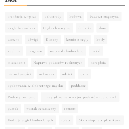
aranżacja wnętrza
balustrady
budowa
budowa magazynu
Cegła budowlana
Cegły elewacyjne
dodatki
dom
drewno
dźwigi
Kisteny
komin z cegły
kotły
kuchnia
magazyn
materiały budowlane
metal
mieszkanie
Naprawa podestów ruchomych
narzędzia
nieruchomości
ochronna
odzież
okna
opakowania wielokrotnego użytku
poddasze
Podesty ruchome
Przegląd konserwacyjny podestów ruchomych
pustak
pustak ceramiczny
remont
Rodzaje cegieł budowlanych
rolety
Skrzyniopalety plastikowe