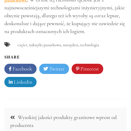
najnowocześniejszymi technologiami inżynieryjnymi, jakie
obecnie powstają, dlatego też ich wyroby są coraz lepsze,
doskonalsze i dające pewność, że kupujący nie zawiedzie się
na produktach oznaczonych ich logiem.
części
,
nakrętki pazurkowa
,
narzędzia
,
technologia
SHARE
Facebook
Twitter
Pinterest
Linkedin
Nawigacja
Wysokiej jakości produkty granitowe wprost od
wpisu
producenta