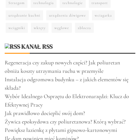
Strzegom
technologia
technologie
transport
urządzanie kuchni
urządzenia dźwigowe
wciagarka
wciągniki
wkręty
węglowe
zblocza
KANAŁ RSS
Regeneracja czy zakup nowych części? Jak poliuretan
obniża koszty utrzymania ruchu w przemyśle
Instalacja odgromowa budynku – z jakich elementów się
składa?
Wybór Idealnego Osprzętu do Elektronarzędzi: Klucz do
Efektywnej Pracy
Jak prawidłowo docieplić swój dom?
Żywica epoksydowa czy poliuretanowa? Którą wybrać?
Powiększ łazienkę z płytami gipsowo-kartonowymi
Ile dom powinien mieć kominów?