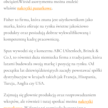
obciążeń.Wśród asortymentu można znaleźć
właśnie
nakrętki pazurkowe
.
Fisher to firma, która znana jest użytkownikom jako
marka, która oferuje na rynku świetne jakościowo
produkty oraz posiadają dobrze wykwalifikowaną i
kompetentną kadrę pracowniczą.
Spax wywodzi się z koncernu ABC (Altenloch, Brinck &
Co.), to również duża niemiecka firma z tradycjami, która
latami budowała swoją markę i pozycję na rynku. Od
początku lat dziewięćdziesiątych zaczęły powstawać spółki
dystrybucyjne w krajach takich jak Francja, Hiszpania,
Turcja, Anglia czy USA.
Zajmują się głownie produkcją oraz rozprowadzaniem
wkrętów, ale również i tutaj spotkać można
nakrętki
pazurkowe
.
W firmie tej rzemiosło łączone jest z