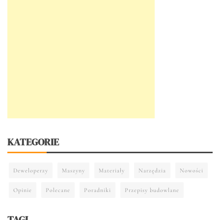
KATEGORIE
Deweloperzy
Maszyny
Materiały
Narzędzia
Nowości
Opinie
Polecane
Poradniki
Przepisy budowlane
TAGI