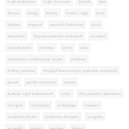
Cegła budowlana
Cegły elewacyjne
dodatki
dom
drewno
dźwigi
Kisteny
komin z cegły
kotły
kuchnia
magazyn
materiały budowlane
metal
mieszkanie
Naprawa podestów ruchomych
narzędzia
nieruchomości
ochronna
odzież
okna
opakowania wielokrotnego użytku
poddasze
Podesty ruchome
Przegląd konserwacyjny podestów ruchomych
pustak
pustak ceramiczny
remont
Rodzaje cegieł budowlanych
rolety
Skrzyniopalety plastikowe
Strzegom
technologia
technologie
transport
urządzanie kuchni
urządzenia dźwigowe
wciagarka
wciągniki
wkręty
węglowe
zblocza